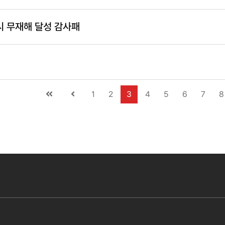
0 인시 무재해 달성 감사패
1
2
3
4
5
6
7
8