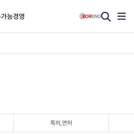
속가능경영
KOR
ENG
특허,면허