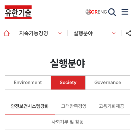
KOR
ENG
지속가능경영
실행분야
실행분야
Environment
Society
Governance
안전보건시스템강화
고객만족경영
고용기회제공
사회기부 및 활동