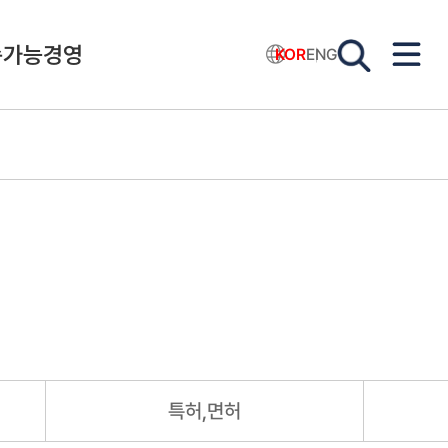
속가능경영
KOR
ENG
특허,면허