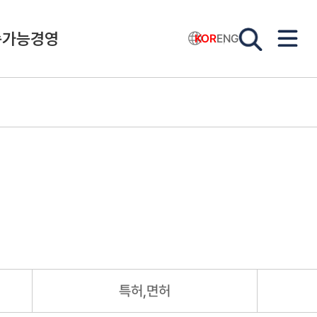
속가능경영
KOR
ENG
특허,면허